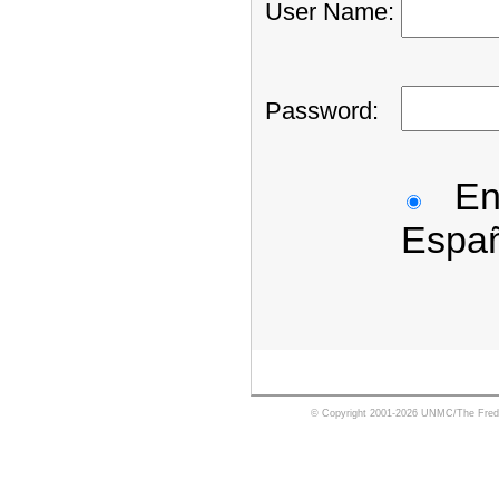
User Name
:
Password
:
En
Espa
© Copyright 2001-2026 UNMC/The Fred 